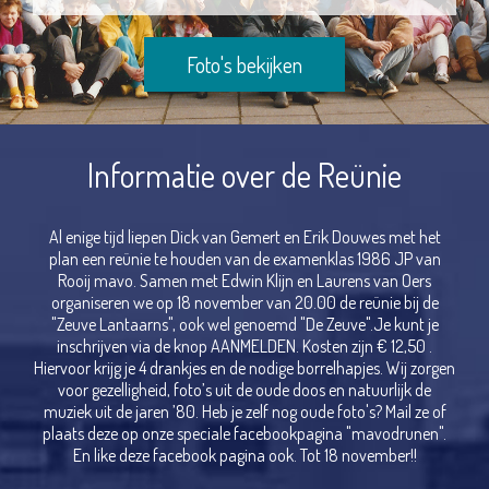
Foto's bekijken
Informatie over de Reünie
Al enige tijd liepen Dick van Gemert en Erik Douwes met het
plan een reünie te houden van de examenklas 1986 JP van
Rooij mavo. Samen met Edwin Klijn en Laurens van Oers
organiseren we op 18 november van 20.00 de reünie bij de
"Zeuve Lantaarns", ook wel genoemd "De Zeuve".Je kunt je
inschrijven via de knop AANMELDEN. Kosten zijn € 12,50 .
Hiervoor krijg je 4 drankjes en de nodige borrelhapjes. Wij zorgen
voor gezelligheid, foto’s uit de oude doos en natuurlijk de
muziek uit de jaren ’80. Heb je zelf nog oude foto's? Mail ze of
plaats deze op onze speciale facebookpagina "mavodrunen".
En like deze facebook pagina ook. Tot 18 november!!