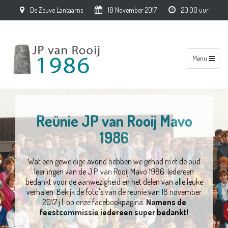
De Zeuve Lantaarns
18 November 2017
20.00 uur
Toggle
Menu
navigation
Reünie JP van Rooij Mavo
1986
Wat een geweldige avond hebben we gehad met de oud
leerlingen van de J.P. van Rooij Mavo 1986. Iedereen
bedankt voor de aanwezigheid en het delen van alle leuke
verhalen. Bekijk de foto's van de reunie van 18 november
2017 j.l. op onze facebookpagina.
Namens de
feestcommissie iedereen super bedankt!