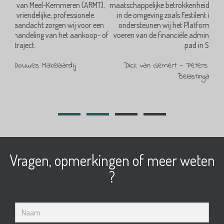
MT),
maatschappelijke betrokkenheid. Zo sponsoren wij verenigingen
in de omgeving zoals Festilent in Zeeland, DAW in Schaijk en
v
een
ondersteunen wij het Platform Toerisme Landerd door het
jaa
p- of
voeren van de financiële administratie van het Docus de Das-
pad in Schaijk.
Dick van Gemert - Peters van Gemert Accountants
Belastingadviseurs
Vragen, opmerkingen of meer weten
?