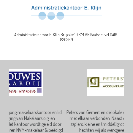
Administratiekantoor E. Klijn Brugske 19 5171 VR Kaatsheuvel 0416-
820269
 lid
Peters van Gemert en de lokale samenleving zijn onlosmakelijk
Adm
met elkaar verbonden. Naast de producten en diensten die
oor
zzp'ers, kleine en (middel)grote bedrijven bij ons afnemen,
bena
digd
hechten wij als werkgever veel waarde aan onze
ZZP-