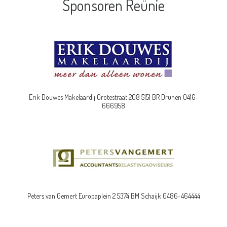
Sponsoren Reünie
Erik Douwes Makelaardij Grotestraat 208 5151 BR Drunen 0416-
666958
Peters van Gemert Europaplein 2 5374 BM Schaijk 0486-464444